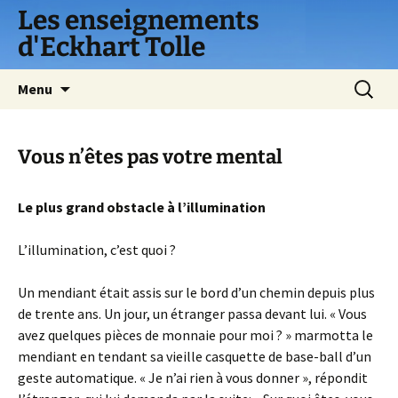
Les enseignements
d'Eckhart Tolle
Aller
Recherc
Menu
au
contenu
Vous n’êtes pas votre mental
Le plus grand obstacle à l’illumination
L’illumination, c’est quoi ?
Un mendiant était assis sur le bord d’un chemin depuis plus
de trente ans. Un jour, un étranger passa devant lui. « Vous
avez quelques pièces de monnaie pour moi ? » marmotta le
mendiant en tendant sa vieille casquette de base-ball d’un
geste automatique. « Je n’ai rien à vous donner », répondit