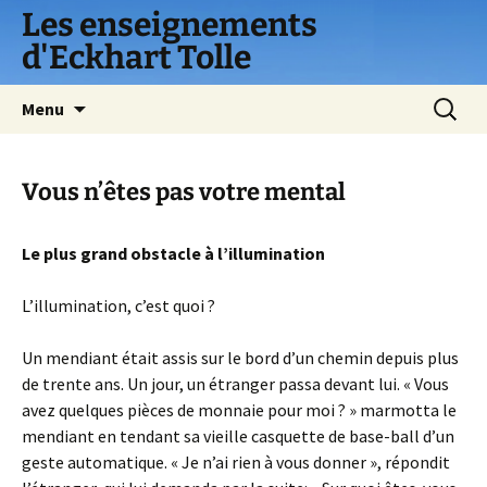
Les enseignements
d'Eckhart Tolle
Aller
Recherc
Menu
au
contenu
Vous n’êtes pas votre mental
Le plus grand obstacle à l’illumination
L’illumination, c’est quoi ?
Un mendiant était assis sur le bord d’un chemin depuis plus
de trente ans. Un jour, un étranger passa devant lui. « Vous
avez quelques pièces de monnaie pour moi ? » marmotta le
mendiant en tendant sa vieille casquette de base-ball d’un
geste automatique. « Je n’ai rien à vous donner », répondit